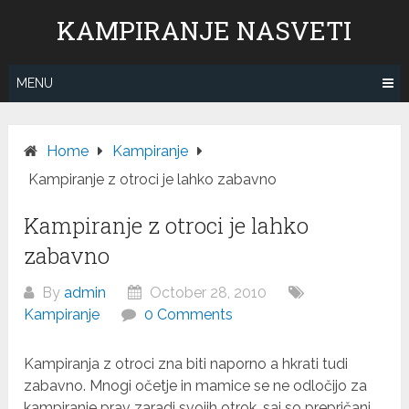
Skip
KAMPIRANJE NASVETI
to
content
MENU
Home
Kampiranje
Kampiranje z otroci je lahko zabavno
Kampiranje z otroci je lahko
zabavno
By
admin
October 28, 2010
Kampiranje
0 Comments
Kampiranja z otroci zna biti naporno a hkrati tudi
zabavno. Mnogi očetje in mamice se ne odločijo za
kampiranje prav zaradi svojih otrok, saj so prepričani,