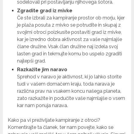
sodelovali pri postavljanju njihovega šotora.
Zgradite grad iz mivke
Če ste izbrali za kampiranje prostor ob morju, kjer
je plaža posuta z mivko se potrudite in skupaj z
svojimi otroci poizkusite postaviti grad iz mivke,
kar je izredno dobra aktivnost za vaše najmlajše
člane družine. Vsak član družine naj izdela svoj
lasten grad in tekmujte komu bo uspelo zgraditi
najlepši grad.
Razkažite jim naravo
Sprehod v naravo je aktivnost, ki jo lahko storite
tudi v vašem domačem kraju, toda narava je
različna prav na vsakem koncu našega planeta,
zato razkažite in podučite vaše najmlajše o vsem
kar nam ponuja narava.
Kako pa vi preživljate kampiranje z otroci?
Komentirajte ta članek, ter nam povejte, kako se