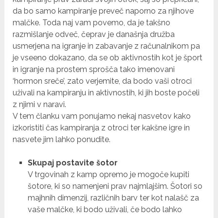
da bo samo kampiranje preveč naporno za njihove
malčke. Toda naj vam povemo, da je takšno
razmišlanje odveč, čeprav je današnja družba
usmerjena na igranje in zabavanje z računalnikom pa
je vseeno dokazano, da se ob aktivnostih kot je šport
in igranje na prostem sprošča tako imenovani
‘hormon sreče’, zato verjemite, da bodo vaši otroci
uživali na kampiranju in aktivnostih, ki jih boste počeli
z njimi v naravi.
V tem članku vam ponujamo nekaj nasvetov kako
izkoristiti čas kampiranja z otroci ter kakšne igre in
nasvete jim lahko ponudite.
Skupaj postavite šotor
V trgovinah z kamp opremo je mogoče kupiti
šotore, ki so namenjeni prav najmlajšim. Šotori so
majhnih dimenzij, različnih barv ter kot nalašč za
vaše malčke, ki bodo uživali, če bodo lahko