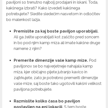
paviljoni so trenutno najbolj prodajani in iskani. Toda,
kakšnega izbrati? Kako izvedeti kakšnega
potrebujete? Sledite sledečim nasvetom in odločitev
bo malenkost lažja.
Premislite za kaj boste paviljon uporabljali.
Ali ga želite uporabljati kot zaščito pred soncem
in bo pod njim kamp miza ali imate kakšne druge
namene z njim?
Premerite dimenzije vaše kamp mize.
Pod
paviljonov se bo najverjetneje nahajala kamp
miza, kjer običajno pijete jutranjo kavico in
zajtrkujete, zato je potrebno premeriti dimenzije
vaše mize, saj boste tako ugotovili kakšni velikost
paviljona potrebujete.
Razmislite koliko časa bo paviljon
postavljen na eni lokaciji.
S tem boste