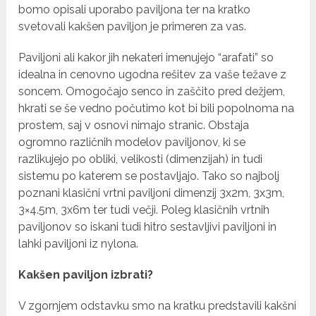
bomo opisali uporabo paviljona ter na kratko
svetovali kakšen paviljon je primeren za vas.
Paviljoni ali kakor jih nekateri imenujejo “arafati” so
idealna in cenovno ugodna rešitev za vaše težave z
soncem. Omogočajo senco in zaščito pred dežjem,
hkrati se še vedno počutimo kot bi bili popolnoma na
prostem, saj v osnovi nimajo stranic. Obstaja
ogromno različnih modelov paviljonov, ki se
razlikujejo po obliki, velikosti (dimenzijah) in tudi
sistemu po katerem se postavljajo. Tako so najbolj
poznani klasični vrtni paviljoni dimenzij 3x2m, 3x3m,
3×4.5m, 3x6m ter tudi večji. Poleg klasičnih vrtnih
paviljonov so iskani tudi hitro sestavljivi paviljoni in
lahki paviljoni iz nylona.
Kakšen paviljon izbrati?
V zgornjem odstavku smo na kratku predstavili kakšni