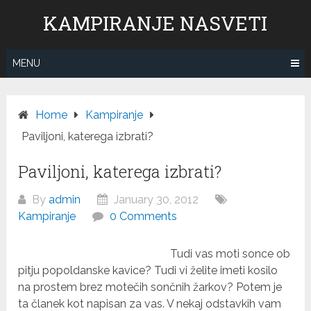
Skip
KAMPIRANJE NASVETI
to
content
MENU
Home
Kampiranje
Paviljoni, katerega izbrati?
Paviljoni, katerega izbrati?
By
admin
January 30, 2012
Kampiranje
0 Comments
Tudi vas moti sonce ob
pitju popoldanske kavice? Tudi vi želite imeti kosilo
na prostem brez motečih sončnih žarkov? Potem je
ta članek kot napisan za vas. V nekaj odstavkih vam