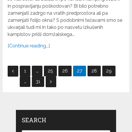
in pospravljanju poškodovan? Bi bilo potrebno
zamenjati zadrgo na vratih predprostora ali pa
zamenjati folijo okna? S podobnimi težavami smo se
ukvarjali tudi mi in tako po nasvetu izkušenih
kampistov prišli domžalskega...
[Continue reading...]
Posts
1
…
25
26
27
28
29
navigation
…
31
SEARCH