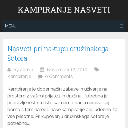
Skip
KAMPIRANJE NASVETI
to
content
MENU
Nasveti pri nakupu družinskega
šotora
By
admin
November 12, 2010
Kampiranje
0 Comments
Kampiranje je dober način zabave in uživanje na
prostem z vašimi prijatelji in družinu. Potrebna je
pripravljenest na tisto kar nam ponuja narava, saj
bomo s tem naredili naše kampiranje bolj udobno za
vse prisotne. Pri kupovanju družinskega šotora je
potrebno...