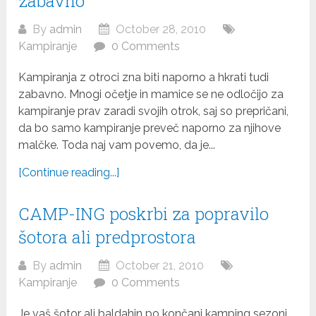
zabavno
By
admin
October 28, 2010
Kampiranje
0 Comments
Kampiranja z otroci zna biti naporno a hkrati tudi
zabavno. Mnogi očetje in mamice se ne odločijo za
kampiranje prav zaradi svojih otrok, saj so prepričani,
da bo samo kampiranje preveč naporno za njihove
malčke. Toda naj vam povemo, da je...
[Continue reading...]
CAMP-ING poskrbi za popravilo
šotora ali predprostora
By
admin
October 21, 2010
Kampiranje
0 Comments
Je vaš šotor ali baldahin po končani kamping sezoni